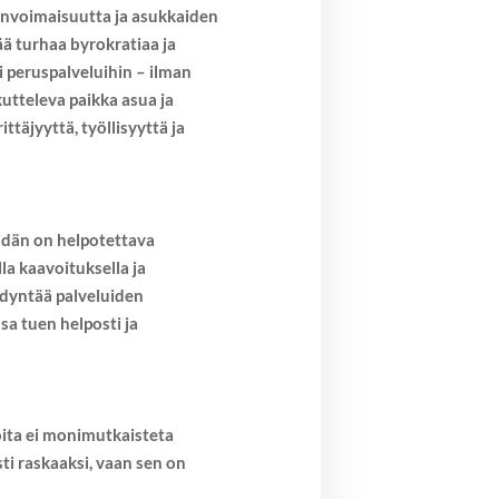
invoimaisuutta ja asukkaiden
ää turhaa byrokratiaa ja
i peruspalveluihin – ilman
utteleva paikka asua ja
ttäjyyttä, työllisyyttä ja
eidän on helpotettava
a kaavoituksella ja
ödyntää palveluiden
sa tuen helposti ja
ita ei monimutkaisteta
sti raskaaksi, vaan sen on