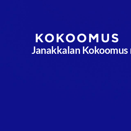
Siirry
sivun
sisältöön
Janakkalan Kokoomus 