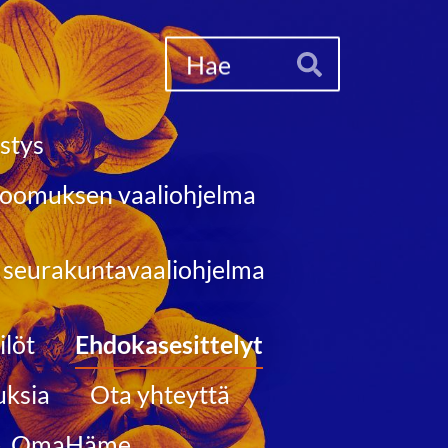
Haku
Hae
stys
oomuksen vaaliohjelma
seurakuntavaaliohjelma
löt
Ehdokasesittelyt
uksia
Ota yhteyttä
ue, OmaHäme