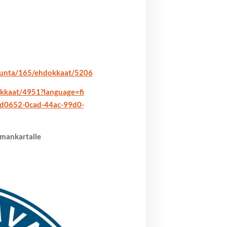
kunta/165/ehdokkaat/5206
dokkaat/4951?language=fi
ad0652-0cad-44ac-99d0-
lmankartalle