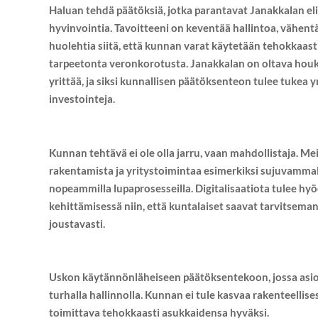
Haluan tehdä päätöksiä, jotka parantavat Janakkalan el
hyvinvointia. Tavoitteeni on keventää hallintoa, vähent
huolehtia siitä, että kunnan varat käytetään tehokkaast
tarpeetonta veronkorotusta. Janakkalan on oltava houk
yrittää, ja siksi kunnallisen päätöksenteon tulee tukea yri
investointeja.
Kunnan tehtävä ei ole olla jarru, vaan mahdollistaja. M
rakentamista ja yritystoimintaa esimerkiksi sujuvammall
nopeammilla lupaprosesseilla. Digitalisaatiota tulee hy
kehittämisessä niin, että kuntalaiset saavat tarvitseman
joustavasti.
Uskon käytännönläheiseen päätöksentekoon, jossa asio
turhalla hallinnolla. Kunnan ei tule kasvaa rakenteellise
toimittava tehokkaasti asukkaidensa hyväksi.