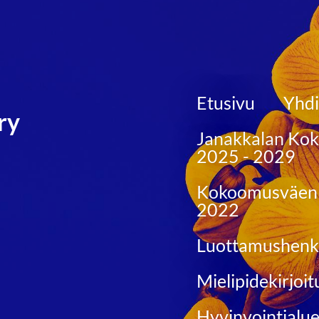
Etusivu
Yhdi
ry
Janakkalan Kok
2025 - 2029
Kokoomusväen 
2022
Luottamushenki
Mielipidekirjoit
Hyvinvointial