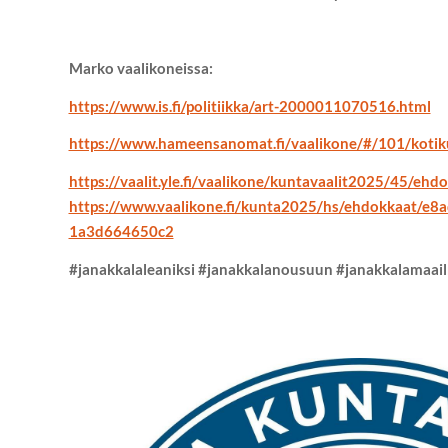
Marko vaalikoneissa:
https://www.is.fi/politiikka/art-2000011070516.html
https://www.hameensanomat.fi/vaalikone/#/101/koti
https://vaalit.yle.fi/vaalikone/kuntavaalit2025/45/eh
https://www.vaalikone.fi/kunta2025/hs/ehdokkaat/e8
1a3d664650c2
#janakkalaleaniksi #janakkalanousuun #janakkalamaai