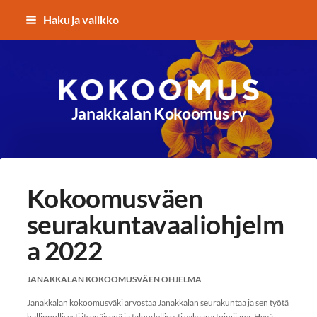
Siirry
Haku ja valikko
sivun
sisältöön
Janakkalan Kokoomus ry
Kokoomusväen
seurakuntavaaliohjelm
a 2022
JANAKKALAN KOKOOMUSVÄEN OHJELMA
Janakkalan kokoomusväki arvostaa Janakkalan seurakuntaa ja sen työtä
hallinnollisesti itsenäisenä ja taloudellisesti vakaana toimijana. Hyvä