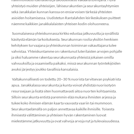
yhteistyö muiden yhteisöjen, lähiseurakuntien ja seurakuntayhtymien
sekä Janakkalan kunnan kanssa on ensiarvoisen tärkeää yhteisten
asioiden hoitamisessa. Uudistetun Rantalahden leirikeskuksen puitteet
näemme kaikkien janakkalalaisten yhteisen kodin olohuoneena.
Suomalaisessa yhteiskunnassa kirkko edustaa jatkuvuutta ja syvällistä
käsitystä elämän tarkoituksesta. Seurakunnan roolia yksilön henkisen
kehityksen turvaajana ja yhteiskunnan toiminnan vakauttajana tulee
vahvistaa. Yhteiskuntamme on rakentunut luterilaisten arvojen pohjalle
ja siksi haluamme rakentaa seurakunnasta yhteisöä jokaisen omilla
vahvuuksilla ja osaamisella paikaksi, missä seurakunnan työntekijöiden
avuksi järjestyy joukko tavallisia kansalaisia.
Valtakunnallisesti on todettu 20–30 % nuorista tarvitsevan psykiatrista
apua. Janakkalassa seurakunta ja kunta voivat yhdistää nuorisotyön
resurssejaan ja lisätä siten huomattavasti aitoa nuorten kohtaamista.
Silloin seurakunta entistä paremmin elää mukana ihmisten arjessa ja
tukee koko ihmisen elämän kaarta vauvasta vaariin tai mummoon.
Seurakuntaelämällä on paljon annettavaa kaikille ihmisille. Toisesta
ihmisestä välittäminen ja yhteisen hyvän rakentaminen luovat
mielestämme jatkuvuutta ja ovat vahvoja arvoja nyt ja tulevaisuudessa.